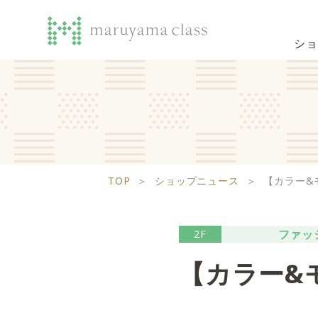
ショ
TOP
＞
ショップニュース
＞
【カラー&
ファッ
2F
【カラー&