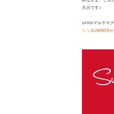
大川です♪
urnisマルヤ
＼＼SUMMER