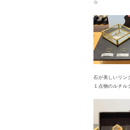
☆
石が美しいリン
１点物のルチル