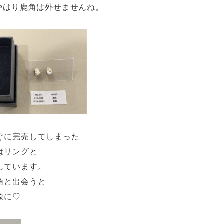
ばやはり鹿角は外せませんね。
ぐに完売してしまった
はリングと
しています。
角と出会うと
象に♡